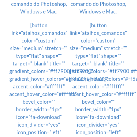
comando do Photoshop,
comando do Photoshop,
Windows e Mac.
Windows e Mac.
[button
[button
link="atalhos_comandos"
link="atalhos_comandos"
color="custom"
color="custom"
size="medium" stretch=""
size="medium" stretch=""
type="flat" shape=""
type="flat" shape=""
target="_blank" title=""
target="_blank" title=""
gradient_colors="#ff7900|#ff7900"
gradient_colors="#ff7900|#
gradient_hover_colors="#ff8a23|#ff8a23"
gradient_hover_colors="#ff8
accent_color="#ffffff"
accent_color="#ffffff"
accent_hover_color="#ffffff"
accent_hover_color="#ffffff"
bevel_color=""
bevel_color=""
border_width="1px"
border_width="1px"
icon="fa-download"
icon="fa-download"
icon_divider="yes"
icon_divider="yes"
icon_position="left"
icon_position="left"