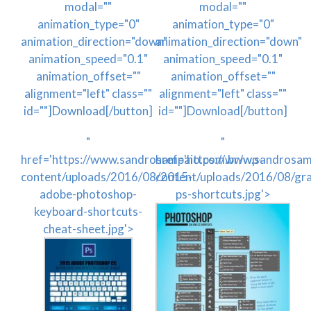
modal=""
modal=""
animation_type="0"
animation_type="0"
animation_direction="down"
animation_direction="down"
animation_speed="0.1"
animation_speed="0.1"
animation_offset=""
animation_offset=""
alignment="left" class=""
alignment="left" class=""
id=""]Download[/button]
id=""]Download[/button]
"
"
href='https://www.sandrosampaio.com.br/wp-
href='https://www.sandrosam
content/uploads/2016/08/2015-
content/uploads/2016/08/gra
adobe-photoshop-
ps-shortcuts.jpg'>
keyboard-shortcuts-
cheat-sheet.jpg'>