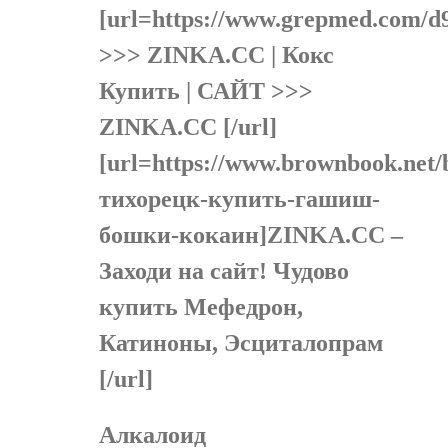
[url=https://www.grepmed.com/
>>> ZINKA.CC | Кокс
Купить | САЙТ >>>
ZINKA.CC [/url]
[url=https://www.brownbook.net/
тихорецк-купить-гашиш-
бошки-кокаин]ZINKA.CC –
Заходи на сайт! Чудово
купить Мефедрон,
Катиноны, Эсциталопрам
[/url]
Алкалоид