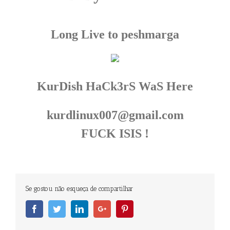
Long Live to peshmarga
KurDish HaCk3rS WaS Here
kurdlinux007@gmail.com
FUCK ISIS !
Se gostou não esqueça de compartilhar
Facebook
Twitter
Linkedin
Googleplus
Pinterest