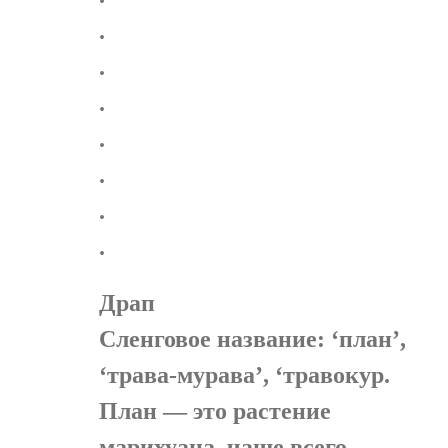
.
.
.
.
.
.
.
Драп
Сленговое название: ‘план’,
‘трава-мурава’, ‘травокур.
План — это растение
марихуана, чаще всего