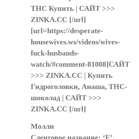
THC Купить | САЙТ >>>
ZINKA.CC [/url]
[url=https://desperate-
housewives.ws/videos/wives-
fuck-husbands-
watch/#comment-81008]САЙТ
>>> ZINKA.CC | Купить
Гидроголовки, Анаша, THC-
шоколад | САЙТ >>>
ZINKA.CC [/url]
Молли
Сленговое название: ‘Е’,