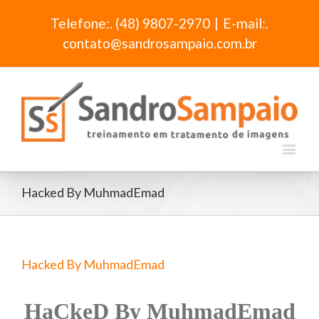
Telefone:. (48) 9807-2970
|
E-mail:.
contato@sandrosampaio.com.br
Hacked By MuhmadEmad
Hacked By MuhmadEmad
HaCkeD By MuhmadEmad