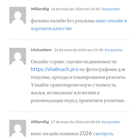
WilliamBig
26 de maio de 2026 em 10:43
- Responder
фильмы онлайн без рекламы
кино онлайн в
хорошем качестве
Michaeldem
26 de maio de 2026 em 23:38
- Responder
Онлайн-сервис оценки недвижимости
https://shalmach.pro
по фотографиям для
покупки, аренды и планирования ремонта.
Узнайте ориентировочную стоимость
жилья, возможные вложения и
рекомендации перед принятием решения.
WilliamBig
27 de maio de 2026 em 00:36
- Responder
кино онлайн новинки 2026
смотреть