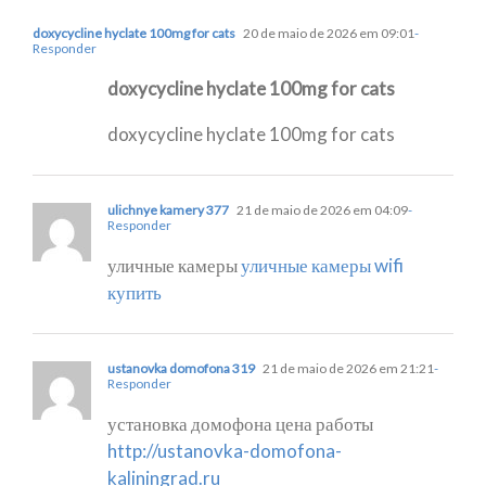
doxycycline hyclate 100mg for cats
20 de maio de 2026 em 09:01
-
Responder
doxycycline hyclate 100mg for cats
doxycycline hyclate 100mg for cats
ulichnye kamery 377
21 de maio de 2026 em 04:09
-
Responder
уличные камеры
уличные камеры wifi
купить
ustanovka domofona 319
21 de maio de 2026 em 21:21
-
Responder
установка домофона цена работы
http://ustanovka-domofona-
kaliningrad.ru