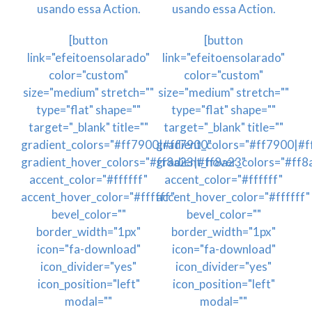
usando essa Action.
usando essa Action.
[button
[button
link="efeitoensolarado"
link="efeitoensolarado"
color="custom"
color="custom"
size="medium" stretch=""
size="medium" stretch=""
type="flat" shape=""
type="flat" shape=""
target="_blank" title=""
target="_blank" title=""
gradient_colors="#ff7900|#ff7900"
gradient_colors="#ff7900|#
gradient_hover_colors="#ff8a23|#ff8a23"
gradient_hover_colors="#ff8
accent_color="#ffffff"
accent_color="#ffffff"
accent_hover_color="#ffffff"
accent_hover_color="#ffffff"
bevel_color=""
bevel_color=""
border_width="1px"
border_width="1px"
icon="fa-download"
icon="fa-download"
icon_divider="yes"
icon_divider="yes"
icon_position="left"
icon_position="left"
modal=""
modal=""