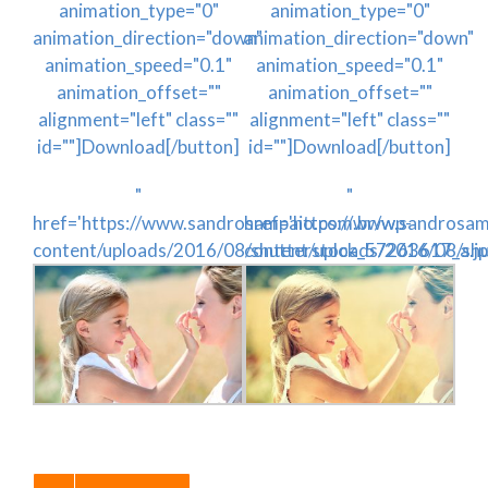
animation_type="0"
animation_type="0"
animation_direction="down"
animation_direction="down"
animation_speed="0.1"
animation_speed="0.1"
animation_offset=""
animation_offset=""
alignment="left" class=""
alignment="left" class=""
id=""]Download[/button]
id=""]Download[/button]
"
"
href='https://www.sandrosampaio.com.br/wp-
href='https://www.sandrosam
content/uploads/2016/08/shutterstock_57263617_a.jp
content/uploads/2016/08/sh