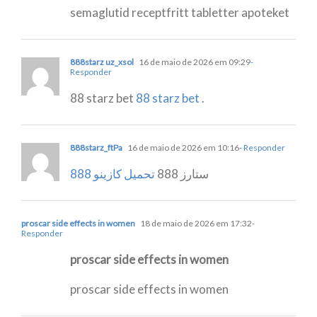
semaglutid receptfritt tabletter apoteket
888starz uz_xsol
16 de maio de 2026 em 09:29
-
Responder
88 starz bet
88 starz bet
.
888starz_ftPa
16 de maio de 2026 em 10:16
- Responder
ستارز 888
تحميل كازينو 888
proscar side effects in women
18 de maio de 2026 em 17:32
-
Responder
proscar side effects in women
proscar side effects in women