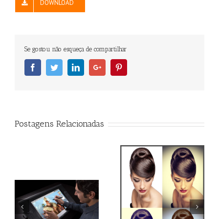
DOWNLOAD
Se gostou não esqueça de compartilhar
Facebook
Twitter
Linkedin
Googleplus
Pinterest
Postagens Relacionadas
Qual o melhor monitor
Action Efeito Retro