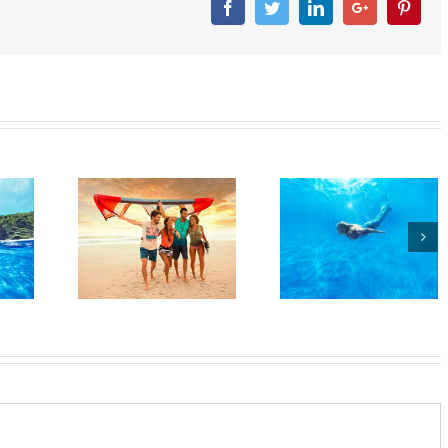
Facebook
Twitter
Linkedin
Googleplus
Pinter
agle
Beagle
Beagle