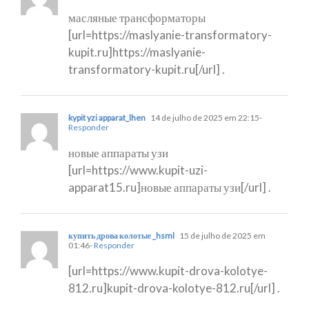
масляные трансформаторы
[url=https://maslyanie-transformatory-
kupit.ru]https://maslyanie-
transformatory-kupit.ru[/url] .
kypit yzi apparat_lhen
14 de julho de 2025 em 22:15
-
Responder
новые аппараты узи
[url=https://www.kupit-uzi-
apparat15.ru]новые аппараты узи[/url] .
купить дрова колотые _hsml
15 de julho de 2025 em
01:46
- Responder
[url=https://www.kupit-drova-kolotye-
812.ru]kupit-drova-kolotye-812.ru[/url] .