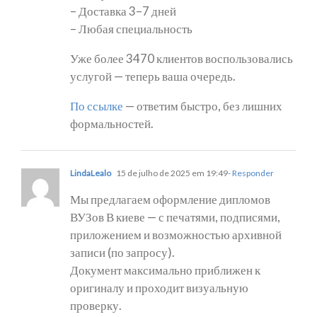
– Доставка 3–7 дней
– Любая специальность
Уже более 3470 клиентов воспользовались
услугой — теперь ваша очередь.
По ссылке
— ответим быстро, без лишних
формальностей.
LindaLealo
15 de julho de 2025 em 19:49
- Responder
Мы предлагаем оформление дипломов
ВУЗов В киеве — с печатями, подписями,
приложением и возможностью архивной
записи (по запросу).
Документ максимально приближен к
оригиналу и проходит визуальную
проверку.