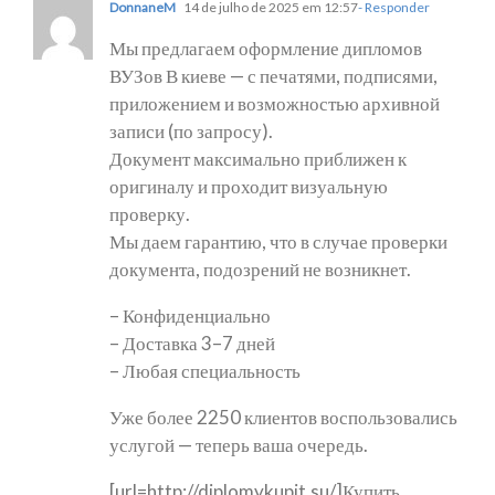
DonnaneM
14 de julho de 2025 em 12:57
- Responder
Мы предлагаем оформление дипломов
ВУЗов В киеве — с печатями, подписями,
приложением и возможностью архивной
записи (по запросу).
Документ максимально приближен к
оригиналу и проходит визуальную
проверку.
Мы даем гарантию, что в случае проверки
документа, подозрений не возникнет.
– Конфиденциально
– Доставка 3–7 дней
– Любая специальность
Уже более 2250 клиентов воспользовались
услугой — теперь ваша очередь.
[url=http://diplomykupit.su/]Купить