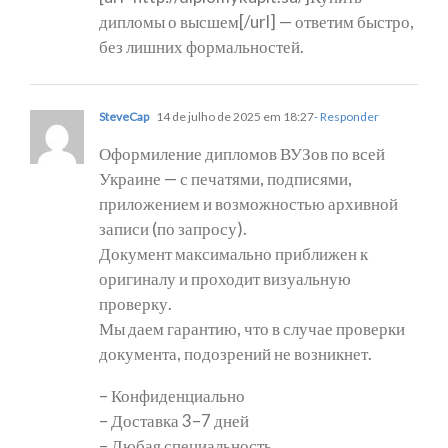
дипломы о высшем[/url] — ответим быстро,
без лишних формальностей.
SteveCap
14 de julho de 2025 em 18:27
- Responder
Оформиление дипломов ВУЗов по всей
Украине — с печатями, подписями,
приложением и возможностью архивной
записи (по запросу).
Документ максимально приближен к
оригиналу и проходит визуальную
проверку.
Мы даем гарантию, что в случае проверки
документа, подозрений не возникнет.
– Конфиденциально
– Доставка 3–7 дней
– Любая специальность