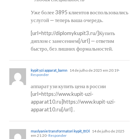
Уже более 3895 клиентов воспользовались
услугой — теперь ваша очередь.
[url=http://diplomykupit3.ru/]Купить
диплом с занесением[/url] — ответим
быстро, без лишних формальностей.
kypit yzi apparat_bamn
14 de julho de 2025 em 20:19
-
Responder
аппарат узи купить цена в россии
[url=https://www.kupit-uzi-
apparat10.ru]https://www.kupit-uzi-
apparat10.ru[/url] .
maslyanie transformatori kypit_ttOl
14 de julho de 2025
em 21:20
- Responder