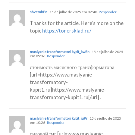
shvemhEn
15 de julho de 2025 em 02:40
- Responder
Thanks for the article. Here’s more on the
topic
https://tonersklad.ru/
maslyanie transformatori kypit_kwEn
15 de julho de 2025
em 05:36
- Responder
стоимость масляного трансформатора
[url=https://www.maslyanie-
transformatory-
kupit1.ru]https://www.maslyanie-
transformatory-kupit1.ru[/url] .
maslyanie transformatori kypit_iuPr
15 de julho de 2025
em 10:26
- Responder
силовой тмг [url=www.maslyanie-