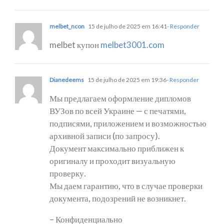
melbet_ncon
15 de julho de 2025 em 16:41
- Responder
melbet купон
melbet3001.com
Dianedeems
15 de julho de 2025 em 19:36
- Responder
Мы предлагаем оформление дипломов
ВУЗов по всей Украине — с печатями,
подписями, приложением и возможностью
архивной записи (по запросу).
Документ максимально приближен к
оригиналу и проходит визуальную
проверку.
Мы даем гарантию, что в случае проверки
документа, подозрений не возникнет.
– Конфиденциально