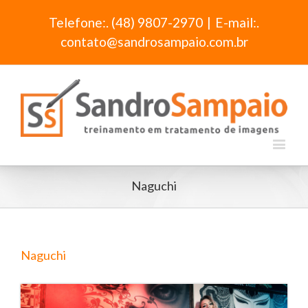
Telefone:. (48) 9807-2970
|
E-mail:.
contato@sandrosampaio.com.br
Naguchi
Naguchi