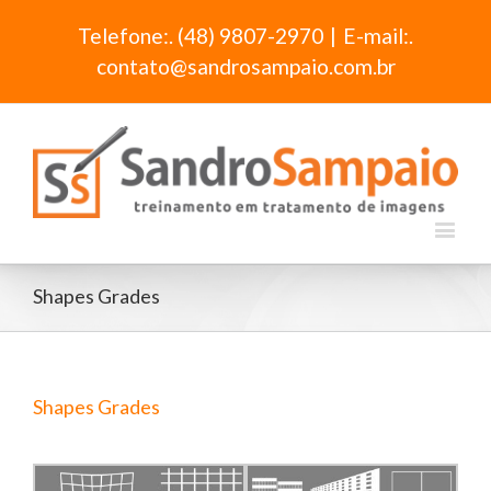
Telefone:. (48) 9807-2970
|
E-mail:.
contato@sandrosampaio.com.br
Shapes Grades
Shapes Grades