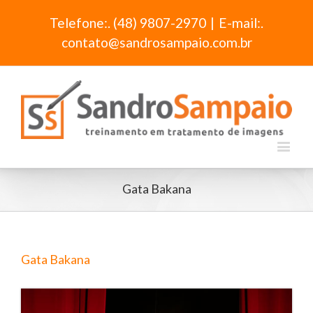
Telefone:. (48) 9807-2970
|
E-mail:.
contato@sandrosampaio.com.br
Gata Bakana
Gata Bakana