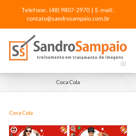
Telefone:. (48) 9807-2970
|
E-mail:.
contato@sandrosampaio.com.br
Coca Cola
Coca Cola