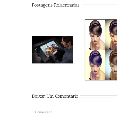
Postagens Relacionadas
Hacked By
Qual o
Action Efeito Retro
MuhmadEmad
monit
tratam
ima
Deixar Um Comentário
Comment