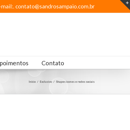
-mail:. contato@sandrosampaio.com.br
poimentos
Contato
Início
/
Exclusivo
/
Shapes icones e redes sociais