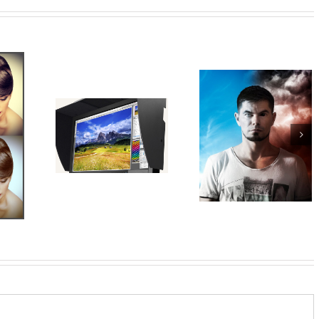
Entrevista de Sandro
 melhor
Sampaio para o site
or para
Transformando
Photopro
ento de
completamente u
gem?
foto no Photosho