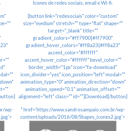
.
Icones de redes sociais, email e Wi-fi.
om"
[button link="redesociais" color="custom"
pe=""
size="medium" stretch="" type="flat" shape=""
target="_blank" title=""
"
gradient_colors="#ff7900|#ff7900"
a23"
gradient_hover_colors="#ff8a23|#ff8a23"
accent_color="#ffffff"
or=""
accent_hover_color="#ffffff" bevel_color=""
ad"
border_width="1px" icon="fa-download"
odal=""
icon_divider="yes" icon_position="left" modal=""
"down"
animation_type="0" animation_direction="down"
t=""
animation_speed="0.1" animation_offset=""
button]
alignment="left" class="" id=""]Download[/button]
br/wp-
" href='https://www.sandrosampaio.com.br/wp-
.jpg'>
content/uploads/2016/08/Shapes_icones2.jpg'>