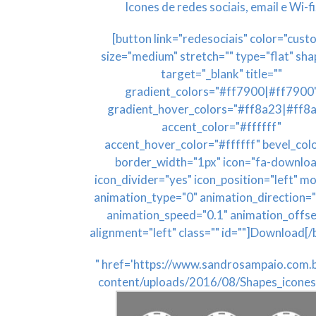
Icones de redes sociais, email e Wi-fi
[button link="redesociais" color="cust
size="medium" stretch="" type="flat" sha
target="_blank" title=""
gradient_colors="#ff7900|#ff7900
gradient_hover_colors="#ff8a23|#ff8
accent_color="#ffffff"
accent_hover_color="#ffffff" bevel_col
border_width="1px" icon="fa-downlo
icon_divider="yes" icon_position="left" m
animation_type="0" animation_direction=
animation_speed="0.1" animation_offse
alignment="left" class="" id=""]Download[/
" href='https://www.sandrosampaio.com.
content/uploads/2016/08/Shapes_icones