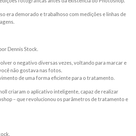
 edições fotográficas antes da existência do Photoshop.
sso era demorado e trabalhoso com medições e linhas de
magens.
or Dennis Stock.
lver o negativo diversas vezes, voltando para marcar e
você não gostava nas fotos.
imento de uma forma eficiente para o tratamento.
l criaram o aplicativo inteligente, capaz de realizar
oshop – que revolucionou os parâmetros de tratamento e
tock.