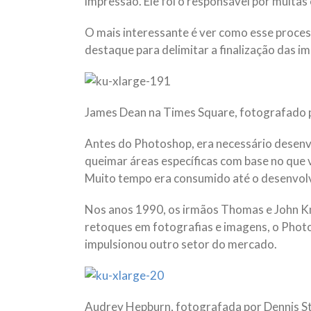
impressão. Ele foi o responsável por muitas
O mais interessante é ver como esse proce
destaque para delimitar a finalização das i
James Dean na Times Square, fotografado p
Antes do Photoshop, era necessário desenvo
queimar áreas específicas com base no que 
Muito tempo era consumido até o desenvolv
Nos anos 1990, os irmãos Thomas e John Knol
retoques em fotografias e imagens, o Phot
impulsionou outro setor do mercado.
Audrey Hepburn, fotografada por Dennis S