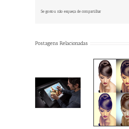
Se gostou não esqueça de compartilhar
Postagens Relacionadas
Hacked By
Qual o
Action Efeito Retro
MuhmadEmad
monit
tratam
ima