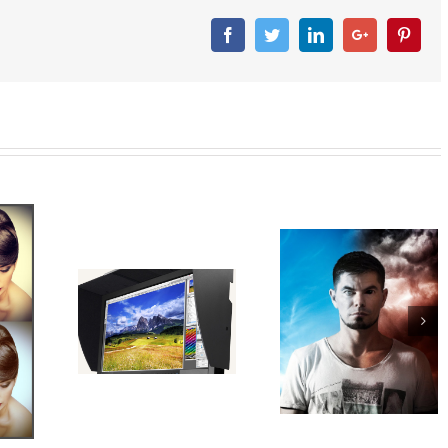
Facebook
Twitter
Linkedin
Googleplus
Pinter
Entrevista de Sandro
 melhor
Sampaio para o site
or para
Transformando
Photopro
ento de
completamente u
gem?
foto no Photosho