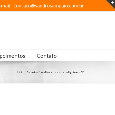
-mail:. contato@sandrosampaio.com.br
poimentos
Contato
Início
/
Exclusivo
/
Atalhos e comandos do Lightroom CC