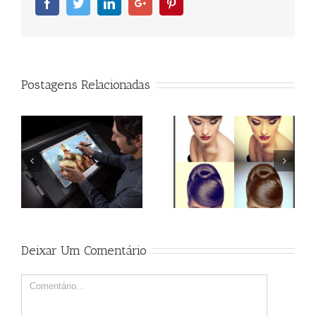
Facebook
Twitter
Linkedin
Googleplus
Pinterest
Postagens Relacionadas
Qual o melhor monitor
Action Efeito Retro
para tratamento de
imagem?
Deixar Um Comentário
Comment