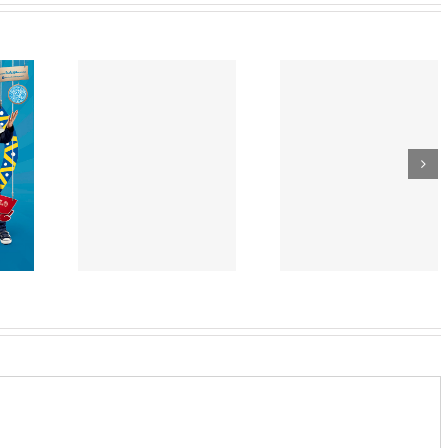
Univali
_clemes
Silmara