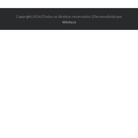
Copyright 2016 |Todos os direitos reservados | Desenvolvido por
Winface