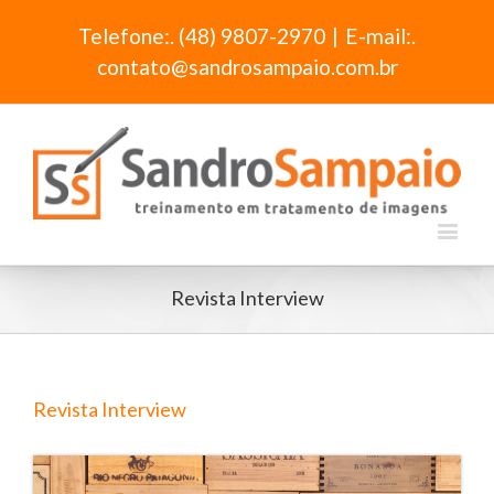
Telefone:. (48) 9807-2970
|
E-mail:.
contato@sandrosampaio.com.br
Revista Interview
Revista Interview