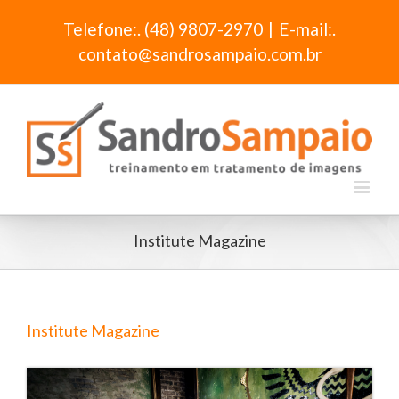
Telefone:. (48) 9807-2970
|
E-mail:.
contato@sandrosampaio.com.br
Institute Magazine
Institute Magazine