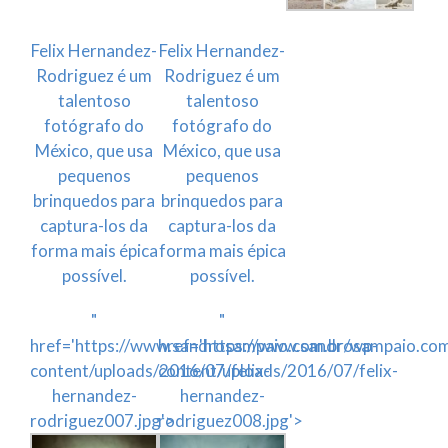
Felix Hernandez-
Felix Hernandez-
Rodriguez é um
Rodriguez é um
talentoso
talentoso
fotógrafo do
fotógrafo do
México, que usa
México, que usa
pequenos
pequenos
brinquedos para
brinquedos para
captura-los da
captura-los da
forma mais épica
forma mais épica
possível.
possível.
"
"
href='https://www.sandrosampaio.com.br/wp-
href='https://www.sandrosampaio.co
content/uploads/2016/07/felix-
content/uploads/2016/07/felix-
hernandez-
hernandez-
rodriguez007.jpg'>
rodriguez008.jpg'>