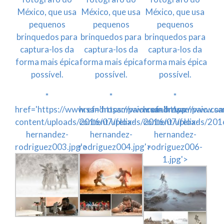
México, que usa
México, que usa
México, que usa
pequenos
pequenos
pequenos
brinquedos para
brinquedos para
brinquedos para
captura-los da
captura-los da
captura-los da
forma mais épica
forma mais épica
forma mais épica
possível.
possível.
possível.
"
"
"
href='https://www.sandrosampaio.com.br/wp-
href='https://www.sandrosampaio.co
href='https://www.s
content/uploads/2016/07/felix-
content/uploads/2016/07/felix-
content/uploads/2016
hernandez-
hernandez-
hernandez-
rodriguez003.jpg'>
rodriguez004.jpg'>
rodriguez006-
1.jpg'>