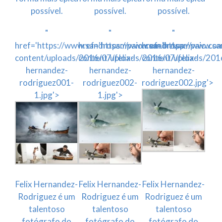
possível.
possível.
possível.
"
"
"
href='https://www.sandrosampaio.com.br/wp-
href='https://www.sandrosampaio.co
href='https://www.s
content/uploads/2016/07/felix-
content/uploads/2016/07/felix-
content/uploads/2016
hernandez-
hernandez-
hernandez-
rodriguez001-
rodriguez002-
rodriguez002.jpg'>
1.jpg'>
1.jpg'>
Felix Hernandez-
Felix Hernandez-
Felix Hernandez-
Rodriguez é um
Rodriguez é um
Rodriguez é um
talentoso
talentoso
talentoso
fotógrafo do
fotógrafo do
fotógrafo do