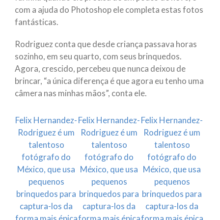
com a ajuda do Photoshop ele completa estas fotos
fantásticas.
Rodriguez conta que desde criança passava horas
sozinho, em seu quarto, com seus brinquedos.
Agora, crescido, percebeu que nunca deixou de
brincar, “a única diferença é que agora eu tenho uma
câmera nas minhas mãos”, conta ele.
Felix Hernandez-
Felix Hernandez-
Felix Hernandez-
Rodriguez é um
Rodriguez é um
Rodriguez é um
talentoso
talentoso
talentoso
fotógrafo do
fotógrafo do
fotógrafo do
México, que usa
México, que usa
México, que usa
pequenos
pequenos
pequenos
brinquedos para
brinquedos para
brinquedos para
captura-los da
captura-los da
captura-los da
forma mais épica
forma mais épica
forma mais épica