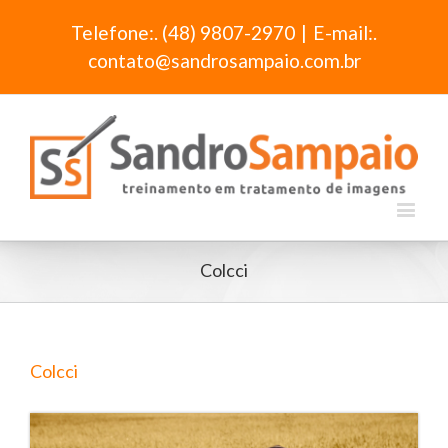
Telefone:. (48) 9807-2970
|
E-mail:.
contato@sandrosampaio.com.br
Colcci
Colcci