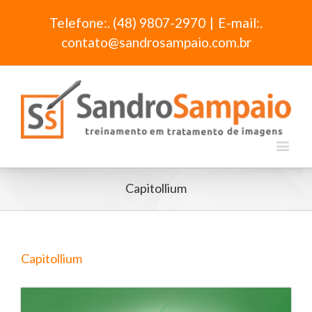
Telefone:. (48) 9807-2970
|
E-mail:.
contato@sandrosampaio.com.br
Capitollium
Capitollium