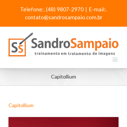
Telefone:. (48) 9807-2970
|
E-mail:.
contato@sandrosampaio.com.br
Capitollium
Capitollium