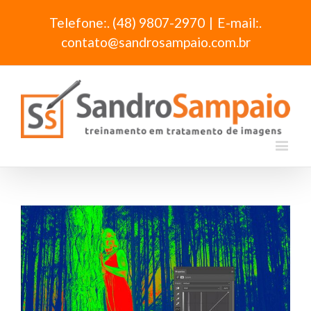
Telefone:. (48) 9807-2970
|
E-mail:.
contato@sandrosampaio.com.br